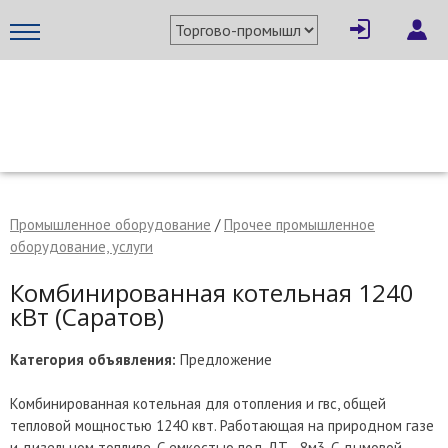
×
Написать поставщику
МЕТАПРОМ - российский торгово-промышленный портал
Промышленное оборудование
/
Прочее промышленное
оборудование, услуги
Комбинированная котельная 1240
кВт (Саратов)
Категория объявления:
Предложение
Комбинированная котельная для отопления и гвс, общей
Отмена
Отправить сообщение
тепловой мощностью 1240 квт. Работающая на природном газе
и дизельном топливе. С емкостью под ДТ - 8м3. С дымовой