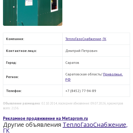
Компания:
ТеплоГазоСнабжение, ГК
Контактное лицо:
Дмитрий Петрович
Город:
Саратов
Саратовская область/
Приволжье.
Регион:
РФ
Телефон:
+7 (8452) 77-94-89
Объявление размещено
: 02.10.2014, последнее обновление: 09.07.2026, просмотров
всего: 2136.
Рекламное продвижение на Metaprom.ru
Другие объявления
ТеплоГазоСнабжение,
ГК