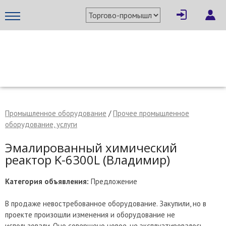
×
Написать поставщику
МЕТАПРОМ - российский торгово-промышленный портал
Промышленное оборудование
/
Прочее промышленное
оборудование, услуги
Эмалированный химический
реактор K-6300L (Владимир)
Категория объявления:
Предложение
В продаже невостребованное оборудование. Закупили, но в
Отмена
Отправить сообщение
проекте произошли изменения и оборудование не
использовали. Оно совершено новое, не эксплуатировалось.