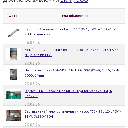
Фото
Тема объявления
Бустерный модуль Grundfos BM 17-9N 5, 5kW 3x380-415V
50Hz, в наличии
26.02.26
Мембранный пневматический насос AEC25PP-PP/TF/TF/PP-T-
N1, AEC15PP-PP/T
20.02.26
Насос консольный MASDAF NM 100-200/190 - AQ1EGG, 37кВт,
3000об/мин
20.02.26
Герметичный насос с магнитной муфтой Zenova MDP, в
наличии
20.02.26
Вертикальный многоступенчатый насос TECK SB1 12-17 SVM
11kW 3x380V 50H
20.02.26