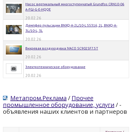
Насос вертикальный многоступенчатый Grundfos CRN10-06
A-FGJ-G-E-HQQE
20.02.26
Демпфер пульсации BNXQ-A-2L/10-L SS316, 2L, BNXQ-A-
3L/10-L, 3L
20.02.26
Вихревая воздуходувка IVACO SC902SF7.5T
20.02.26
Электротехническое оборудование
20.02.26
Метапром.Реклама
/
Прочее
промышленное оборудование, услуги
/
-
объявления наших клиентов и партнеров
Компания /